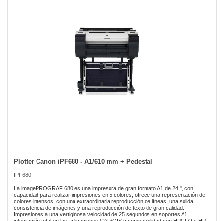
the
images
gallery
Plotter Canon iPF680 - A1/610 mm + Pedestal
Skip
to
IPF680
the
beginning
La imagePROGRAF 680 es una impresora de gran formato A1 de 24 ", con
of
capacidad para realizar impresiones en 5 colores, ofrece una representación de
colores intensos, con una extraordinaria reproducción de líneas, una sólida
the
consistencia de imágenes y una reproducción de texto de gran calidad.
images
Impresiones a una vertiginosa velocidad de 25 segundos en soportes A1,
gallery
integración total en las aplicaciones CAD/GIS y compatibilidad con HPGL/2 y HP