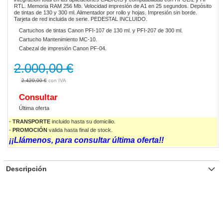
RTL. Memoria RAM 256 Mb. Velocidad impresión de A1 en 25 segundos. Depósito
de tintas de 130 y 300 ml. Alimentador por rollo y hojas. Impresión sin borde.
Tarjeta de red incluida de serie. PEDESTAL INCLUIDO.
Cartuchos de tintas Canon PFI-107 de 130 ml. y PFI-207 de 300 ml.
Cartucho Mantenimiento MC-10.
Cabezal de impresión Canon PF-04.
2.000,00 €
2.420,00 €
Consultar
Última oferta
-
TRANSPORTE
incluido hasta su domicilio.
-
PROMOCIÓN
valida
hasta final de stock.
¡¡Llámenos, para consultar última oferta!!
Descripción