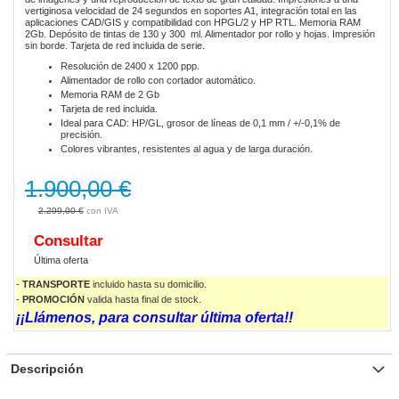
vertiginosa velocidad de 24 segundos en soportes A1, integración total en las
aplicaciones CAD/GIS y compatibilidad con HPGL/2 y HP RTL. Memoria RAM
2Gb. Depósito de tintas de 130 y 300 ml. Alimentador por rollo y hojas. Impresión
sin borde. Tarjeta de red incluida de serie.
Resolución de 2400 x 1200 ppp.
Alimentador de rollo con cortador automático.
Memoria RAM de 2 Gb
Tarjeta de red incluida.
Ideal para CAD: HP/GL, grosor de líneas de 0,1 mm / +/-0,1% de
precisión.
Colores vibrantes, resistentes al agua y de larga duración.
1.900,00 €
2.299,00 €
Consultar
Última oferta
-
TRANSPORTE
incluido hasta su domicilio.
-
PROMOCIÓN
valida
hasta final de stock.
¡¡Llámenos, para consultar última oferta!!
Descripción