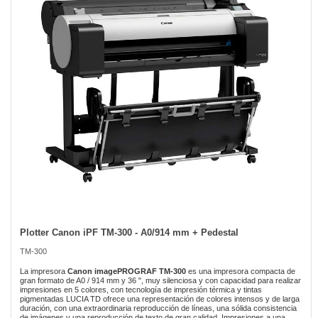
the
images
gallery
Plotter Canon iPF TM-300 - A0/914 mm + Pedestal
Skip
to
TM-300
the
beginning
La impresora
Canon imagePROGRAF TM-300
es una impresora compacta de
of
gran formato de A0 / 914 mm y 36 ", muy silenciosa y con capacidad para realizar
impresiones en 5 colores, con tecnología de impresión térmica y tintas
the
pigmentadas LUCIA TD ofrece una representación de colores intensos y de larga
images
duración, con una extraordinaria reproducción de líneas, una sólida consistencia
gallery
de imágenes y una reproducción de texto de gran calidad. Impresiones a una