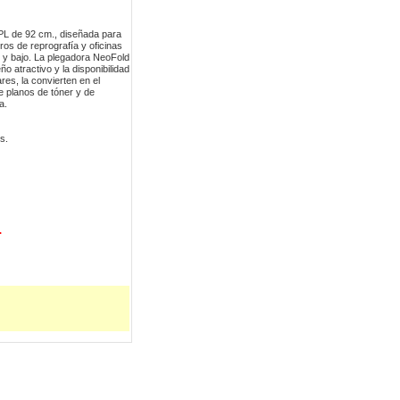
PL de 92 cm., diseñada para
ros de reprografía y oficinas
 y bajo. La plegadora NeoFold
 atractivo y la disponibilidad
es, la convierten en el
e planos de tóner y de
a.
os.
r