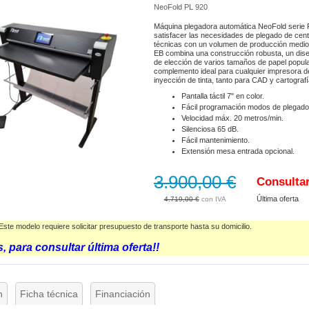
NeoFold PL 920
Máquina plegadora automática NeoFold serie 
satisfacer las necesidades de plegado de cent
técnicas con un volumen de producción medio
EB combina una construcción robusta, un diseño
de elección de varios tamaños de papel popular
complemento ideal para cualquier impresora d
inyección de tinta, tanto para CAD y cartografí
Pantalla táctil 7" en color.
Fácil programación modos de plegad
Velocidad máx. 20 metros/min.
Silenciosa 65 dB.
Fácil mantenimiento.
Extensión mesa entrada opcional.
3.900,00 €
Consulta
Última oferta
4.719,00 €
 Este modelo requiere solicitar presupuesto de transporte hasta su domicilio.
, para consultar última oferta!!
n
Ficha técnica
Financiación