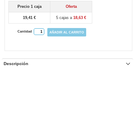
gallery
Precio 1 caja
Oferta
19,41 €
5 cajas a
18,63 €
Cantidad
AÑADIR AL CARRITO
Descripción