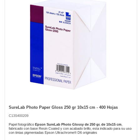
of
the
images
gallery
SureLab Photo Paper Gloss 250 gr 10x15 cm - 400 Hojas
Skip
to
C13S400209
the
beginning
Papel fotográfico
Epson SureLab Photo Glossy de 250 gr. de 10x15 cm
,
of
fabricado con base Resin Coated y con acabado brillo, esta indicado para su uso
con tintas pigmentadas Epson Ultrachrome® D6 originales
the
images