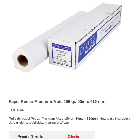
the
images
gallery
Papel Póster Premium Mate 180 gr. 30m x 610 mm.
Skip
to
HQR18061
the
beginning
Rollo de papel Póster Premium Mate 180 gr. 30m. x 610mm, ideal para impresión
of
de cartelería, publicidad y artés gráficas.
the
images
Precio 1 rollo
Oferta
gallery