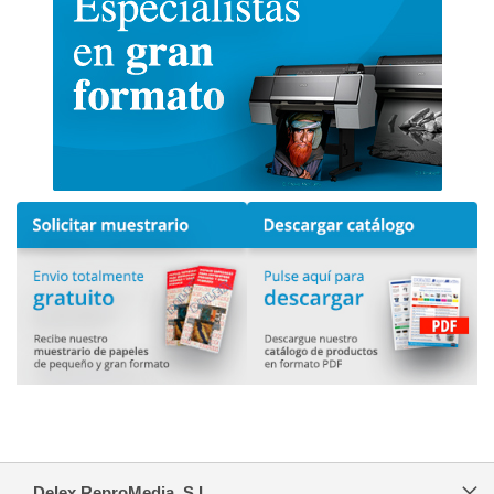
Delex ReproMedia, S.L.