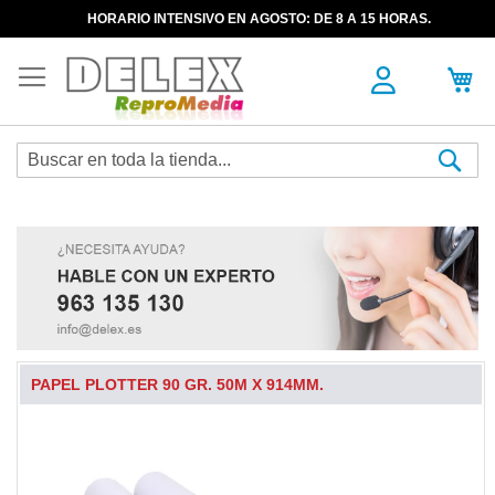
HORARIO INTENSIVO EN AGOSTO: DE 8 A 15 HORAS.
Sea
PAPEL PLOTTER 90 GR. 50M X 914MM.
Skip
to
the
end
of