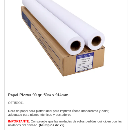
the
images
gallery
Papel Plotter 90 gr. 50m x 914mm.
Skip
to
OTR50091
the
beginning
Rollo de papel para plotter ideal para imprimir líneas monocromo y color,
of
adecuado para planos técnicos y borradores.
the
IMPORTANTE
: Compruebe que las unidades de rollos pedidas coinciden con las
images
unidades del envase.
(Múltiplos de x2)
.
gallery