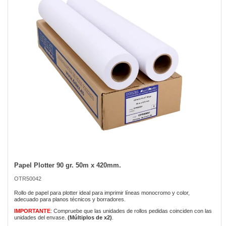
the
images
gallery
Papel Plotter 90 gr. 50m x 420mm.
Skip
to
OTR50042
the
beginning
Rollo de papel para plotter ideal para imprimir líneas monocromo y color,
of
adecuado para planos técnicos y borradores.
the
IMPORTANTE
: Compruebe que las unidades de rollos pedidas coinciden con las
images
unidades del envase.
(Múltiplos de x2)
.
gallery