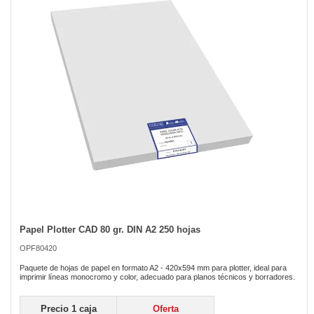
the
images
gallery
Papel Plotter CAD 80 gr. DIN A2 250 hojas
Skip
to
OPF80420
the
beginning
Paquete de hojas de papel en formato A2 - 420x594 mm para plotter, ideal para
of
imprimir líneas monocromo y color, adecuado para planos técnicos y borradores.
the
images
Precio 1 caja
Oferta
gallery