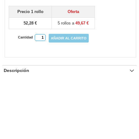
gallery
Precio 1 rollo
Oferta
52,28 €
5 rollos a
49,67 €
Cantidad
AÑADIR AL CARRITO
Descripción