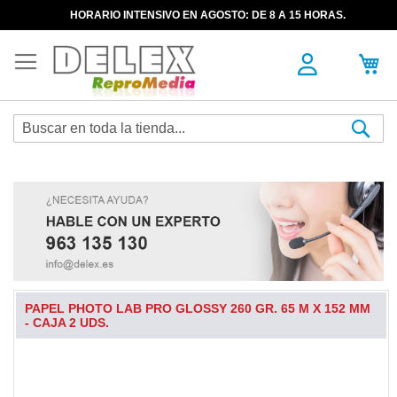
HORARIO INTENSIVO EN AGOSTO: DE 8 A 15 HORAS.
Sea
PAPEL PHOTO LAB PRO GLOSSY 260 GR. 65 M X 152 MM
- CAJA 2 UDS.
Skip
to
the
end