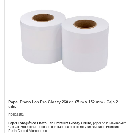
of
the
images
gallery
Papel Photo Lab Pro Glossy 260 gr. 65 m x 152 mm - Caja 2
Skip
uds.
to
the
FDB26152
beginning
of
Papel Fotográfico Photo Lab Premium Glossy / Brillo
, papel de la Máxima Alta
Calidad Profesional fabricado con capa de polietileno y un revestido Premium
the
Resin Coated Microporoso.
images