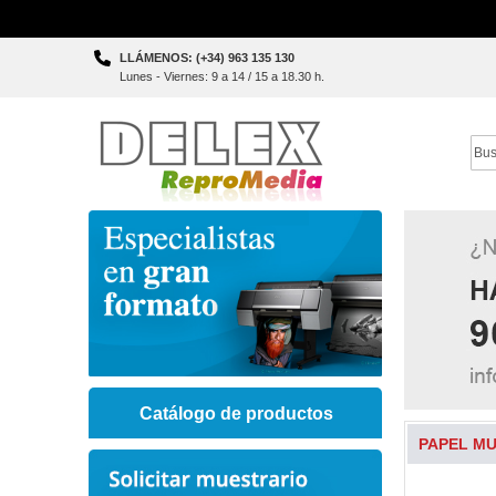
Skip
LLÁMENOS: (+34) 963 135 130
to
Lunes - Viernes: 9 a 14 / 15 a 18.30 h.
Content
Sear
Catálogo de productos
PAPEL MU
Skip
to