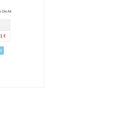
o Din A4
21 €
O