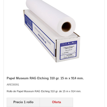
the
images
gallery
Papel Museum RAG Etching 310 gr. 15 m x 914 mm.
Skip
to
ARE30091
the
beginning
Rollo de Papel Museum RAG Etching 310 gr. de 15 m x 914 mm.
of
the
Precio 1 rollo
Oferta
images
gallery