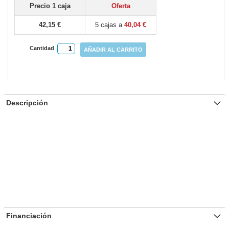
Precio 1 caja
Oferta
gallery
42,15 €
5 cajas a
40,04 €
Cantidad
AÑADIR AL CARRITO
Descripción
Financiación