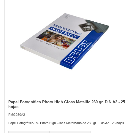
of
the
images
gallery
Papel Fotográfico Photo High Gloss Metallic 260 gr. DIN A2 - 25
Skip
hojas
to
the
FMG260A2
beginning
of
Papel Fotográfico RC Photo High Gloss Metalizado de 260 gr. - Din A2 - 25 hojas.
the
images