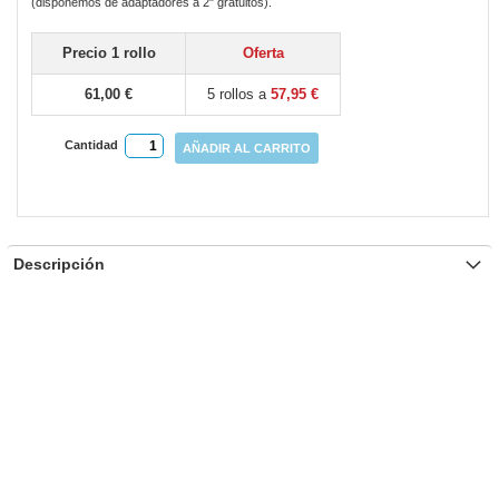
(disponemos de adaptadores a 2" gratuitos).
gallery
Precio 1 rollo
Oferta
61,00 €
5 rollos a
57,95 €
Cantidad
AÑADIR AL CARRITO
Descripción