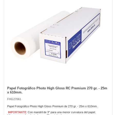
of
the
images
gallery
Papel Fotográfico Photo High Gloss RC Premium 270 gr. - 25m
Skip
x 610mm.
to
the
FHG27061
beginning
of
Papel Fotográfico Photo High Gloss Premium de 270 gr. - 25m x 610mm.
the
IMPORTANTE
: Con mandril de 3" para una menor curvatura del papel.
images