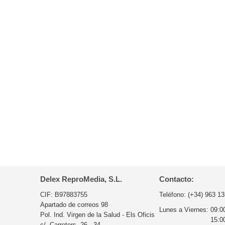
Delex ReproMedia, S.L.
Contacto:
CIF: B97883755
Teléfono:
(+34) 963 13
Apartado de correos 98
Lunes a Viernes:
09:0
Pol. Ind. Virgen de la Salud - Els Oficis
15:0
c/. Carreters, 26 - 34