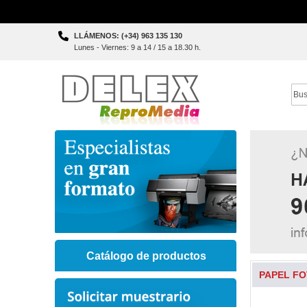
Skip
LLÁMENOS: (+34) 963 135 130
to
Lunes - Viernes: 9 a 14 / 15 a 18.30 h.
Content
Sear
Catálogo de productos
PAPEL FO
Skip
to