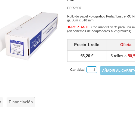
FPR26061
Rollo de papel Fotográfico Perla / Lustre RC
gr. 30m x 610 mm.
IMPORTANTE
: Con mandril de 3" para una m
(disponemos de adaptadores a 2" gratuitos).
Precio 1 rollo
Oferta
53,20 €
5 rollos a
50,
Cantidad
AÑADIR AL CARRIT
n
Financiación