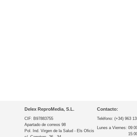
Delex ReproMedia, S.L.
Contacto:
CIF: B97883755
Teléfono:
(+34) 963 13
Apartado de correos 98
Lunes a Viernes:
09:0
Pol. Ind. Virgen de la Salud - Els Oficis
15:0
c/. Carreters, 26 - 34