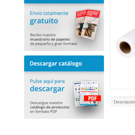
the
end
of
the
images
gallery
Skip
to
the
beginning
Descripció
of
the
images
gallery