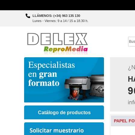
Skip
LLÁMENOS: (+34) 963 135 130
to
Lunes - Viernes: 9 a 14 / 15 a 18.30 h.
Content
Sear
Catálogo de productos
PAPEL FO
Skip
to