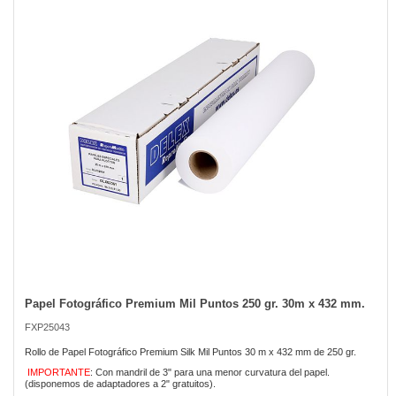
of
the
images
gallery
Papel Fotográfico Premium Mil Puntos 250 gr. 30m x 432 mm.
Skip
to
FXP25043
the
beginning
Rollo de Papel Fotográfico Premium Silk Mil Puntos 30 m x 432 mm de 250 gr.
of
IMPORTANTE
: Con mandril de 3" para una menor curvatura del papel.
the
(disponemos de adaptadores a 2" gratuitos).
images