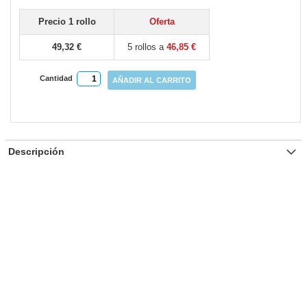
gallery
Precio 1 rollo
Oferta
49,32 €
5 rollos a
46,85 €
Cantidad
AÑADIR AL CARRITO
Descripción