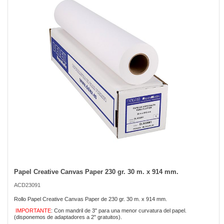
of
the
images
gallery
Papel Creative Canvas Paper 230 gr. 30 m. x 914 mm.
Skip
to
ACD23091
the
beginning
Rollo Papel Creative Canvas Paper de 230 gr. 30 m. x 914 mm.
of
IMPORTANTE
: Con mandril de 3" para una menor curvatura del papel.
the
(disponemos de adaptadores a 2" gratuitos).
images