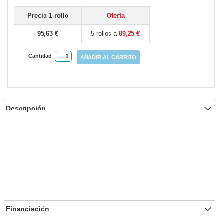
gallery
Precio 1 rollo
Oferta
95,63 €
5 rollos a
89,25 €
Cantidad
AÑADIR AL CARRITO
Descripción
Financiación