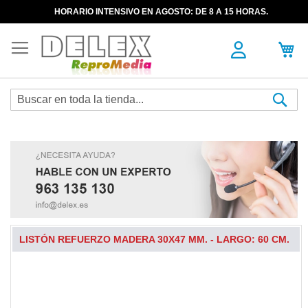
HORARIO INTENSIVO EN AGOSTO: DE 8 A 15 HORAS.
Sea
LISTÓN REFUERZO MADERA 30X47 MM. - LARGO: 60 CM.
Skip
to
the
end
of