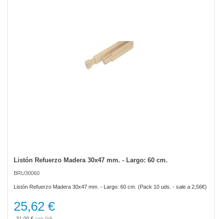
the
images
gallery
Listón Refuerzo Madera 30x47 mm. - Largo: 60 cm.
Skip
to
BRU30060
the
beginning
Listón Refuerzo Madera 30x47 mm. - Largo: 60 cm. (Pack 10 uds. - sale a 2,56€)
of
the
25,62 €
images
gallery
31,00 €