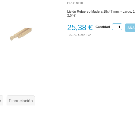
BRU18110
Listón Refuerzo Madera 18x47 mm. - Largo: 11
2,54€)
25,38 €
Cantidad
AÑA
30,71 €
n
Financiación