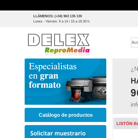
Skip
LLÁMENOS: (+34) 963 135 130
to
Lunes - Viernes: 9 a 14 / 15 a 18.30 h.
Content
Sear
Catálogo de productos
LISTÓN B
Skip
to