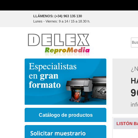
Skip
LLÁMENOS: (+34) 963 135 130
to
Lunes - Viernes: 9 a 14 / 15 a 18.30 h.
Content
Sear
Catálogo de productos
LISTÓN B
Skip
to