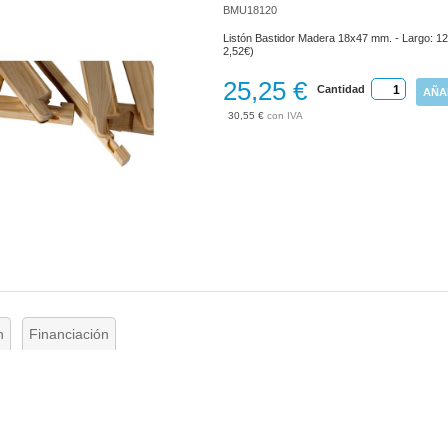
BMU18120
Listón Bastidor Madera 18x47 mm. - Largo: 12
2,52€)
25,25 €
Cantidad
AÑA
30,55 €
n
Financiación