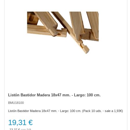
the
images
gallery
Listón Bastidor Madera 18x47 mm. - Largo: 100 cm.
Skip
to
BMU18100
the
beginning
Listón Bastidor Madera 18x47 mm. - Largo: 100 cm. (Pack 10 uds. - sale a 1,93€)
of
the
19,31 €
images
gallery
23,37 €