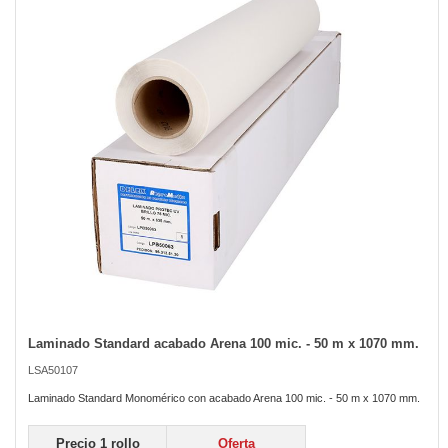
of
the
images
gallery
Laminado Standard acabado Arena 100 mic. - 50 m x 1070 mm.
Skip
to
LSA50107
the
beginning
Laminado Standard Monomérico con acabado Arena 100 mic. - 50 m x 1070 mm.
of
the
Precio 1 rollo
Oferta
images