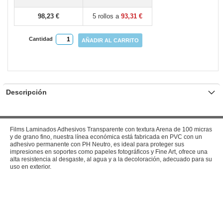
gallery
98,23 €
5 rollos a
93,31 €
Cantidad
AÑADIR AL CARRITO
Descripción
Films Laminados Adhesivos Transparente con textura Arena de 100 micras
y de grano fino, nuestra línea económica está fabricada en PVC con un
adhesivo permanente con PH Neutro, es ideal para proteger sus
impresiones en soportes como papeles fotográficos y Fine Art, ofrece una
alta resistencia al desgaste, al agua y a la decoloración, adecuado para su
uso en exterior.