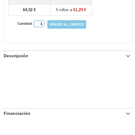
gallery
64,52 €
5 rollos a
61,29 €
Cantidad
AÑADIR AL CARRITO
Descripción
Financiación