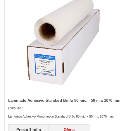
of
the
images
gallery
Laminado Adhesivo Standard Brillo 80 mic. - 50 m x 1070 mm.
Skip
to
LSB50107
the
beginning
Laminado Adhesivo Monomético Standard Brillo 80 mic. - 50 m x 1070 mm.
of
the
Precio 1 rollo
Oferta
images