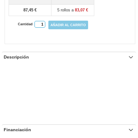
gallery
87,45 €
5 rollos a
83,07 €
Cantidad
AÑADIR AL CARRITO
Descripción
Financiación