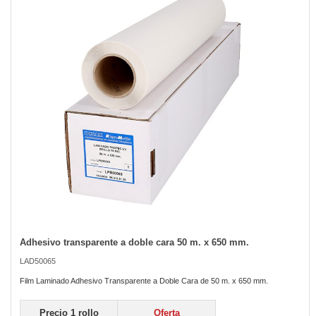
of
the
images
gallery
Adhesivo transparente a doble cara 50 m. x 650 mm.
Skip
to
LAD50065
the
beginning
Film Laminado Adhesivo Transparente a Doble Cara de 50 m. x 650 mm.
of
the
Precio 1 rollo
Oferta
images