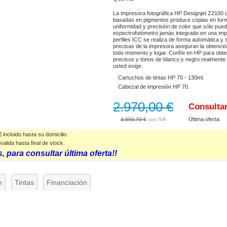
La impresora fotográfica HP Designjet Z2100 d
basadas en pigmentos produce copias en for
uniformidad y precisión de color que sólo pued
espectrofotómetro jamás integrado en una imp
perfiles ICC se realiza de forma automática y s
precisas de la impresora aseguran la obtenció
todo momento y lugar. Confíe en HP para obte
precisos y tonos de blanco y negro realmente n
usted exige.
Cartuchos de tintas HP 70 - 130ml.
Cabezal de impresión HP 70.
2.970,00 €
Consulta
Última oferta
3.593,70 €
E
incluido hasta su domicilio.
valida
hasta final de stock.
, para consultar última oferta!!
n
Tintas
Financiación