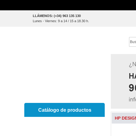
Skip
LLÁMENOS: (+34) 963 135 130
to
Lunes - Viernes: 9 a 14 / 15 a 18.30 h.
Content
Sear
Catálogo de productos
HP DESIG
Skip
Skip
to
to