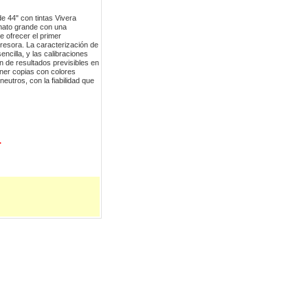
e 44" con tintas Vivera
mato grande con una
e ofrecer el primer
resora. La caracterización de
encilla, y las calibraciones
n de resultados previsibles en
ner copias con colores
eutros, con la fiabilidad que
r