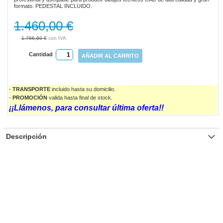
formato. PEDESTAL INCLUIDO.
1.460,00 €
1.766,60 €
Cantidad
AÑADIR AL CARRITO
-
TRANSPORTE
incluido hasta su domicilio.
-
PROMOCIÓN
valida
hasta final de stock.
¡¡Llámenos, para consultar última oferta!!
Descripción