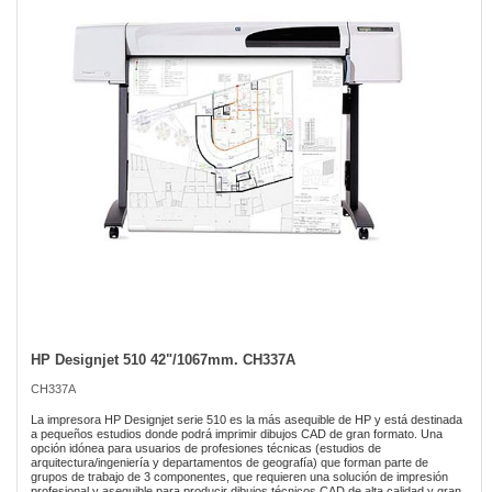
the
images
gallery
HP Designjet 510 42"/1067mm. CH337A
Skip
to
CH337A
the
beginning
La impresora HP Designjet serie 510 es la más asequible de HP y está destinada
of
a pequeños estudios donde podrá imprimir dibujos CAD de gran formato. Una
opción idónea para usuarios de profesiones técnicas (estudios de
the
arquitectura/ingeniería y departamentos de geografía) que forman parte de
images
grupos de trabajo de 3 componentes, que requieren una solución de impresión
gallery
profesional y asequible para producir dibujos técnicos CAD de alta calidad y gran