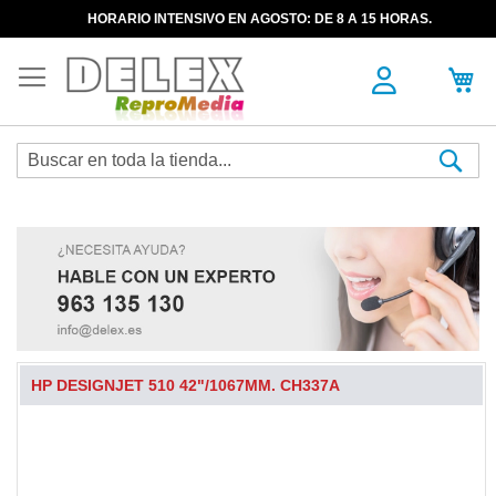
HORARIO INTENSIVO EN AGOSTO: DE 8 A 15 HORAS.
Sea
HP DESIGNJET 510 42"/1067MM. CH337A
Skip
to
the
end
of