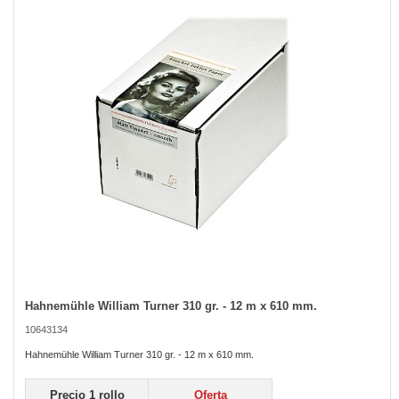
of
the
images
gallery
Hahnemühle William Turner 310 gr. - 12 m x 610 mm.
Skip
to
10643134
the
beginning
Hahnemühle William Turner 310 gr. - 12 m x 610 mm.
of
the
Precio 1 rollo
Oferta
images