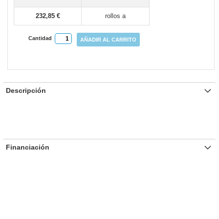
gallery
232,85 €
rollos a
Cantidad
AÑADIR AL CARRITO
Descripción
Financiación