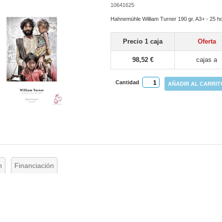
10641625
Hahnemühle William Turner 190 gr. A3+ - 25 h
Precio 1 caja
Oferta
98,52 €
cajas a
Cantidad
AÑADIR AL CARRIT
n
Financiación