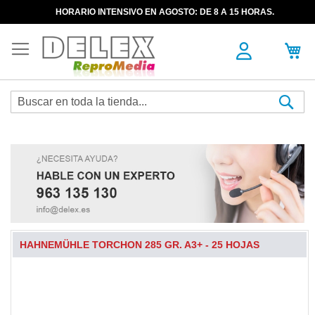
HORARIO INTENSIVO EN AGOSTO: DE 8 A 15 HORAS.
Sea
HAHNEMÜHLE TORCHON 285 GR. A3+ - 25 HOJAS
Skip
to
the
end
of