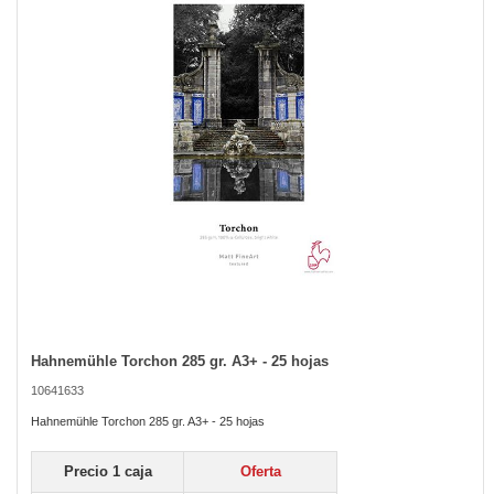
the
images
gallery
Hahnemühle Torchon 285 gr. A3+ - 25 hojas
Skip
to
10641633
the
beginning
Hahnemühle Torchon 285 gr. A3+ - 25 hojas
of
the
Precio 1 caja
Oferta
images
gallery