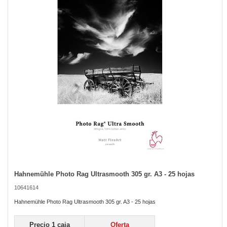
of
the
images
gallery
Hahnemühle Photo Rag Ultrasmooth 305 gr. A3 - 25 hojas
Skip
to
10641614
the
beginning
Hahnemühle Photo Rag Ultrasmooth 305 gr. A3 - 25 hojas
of
the
Precio 1 caja
Oferta
images