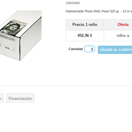
10643460
Hahnemühle Photo RAG Pearl 320 gr. - 12 m 
Precio 1 rollo
Oferta
452,96 €
rollos a
Cantidad
AÑADIR AL CARRIT
n
Financiación