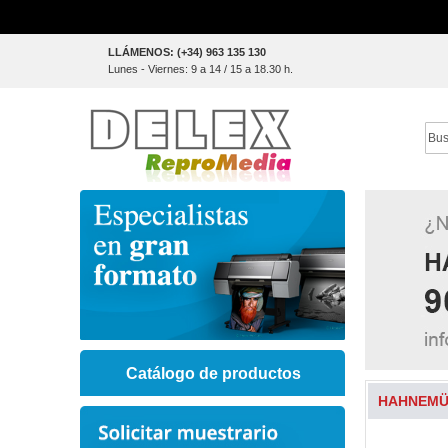
Skip
LLÁMENOS: (+34) 963 135 130
to
Lunes - Viernes: 9 a 14 / 15 a 18.30 h.
Content
Sear
Catálogo de productos
HAHNEMÜH
Skip
to