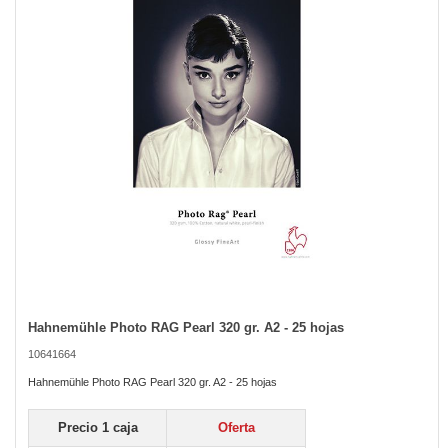
the
images
gallery
Hahnemühle Photo RAG Pearl 320 gr. A2 - 25 hojas
Skip
to
10641664
the
beginning
Hahnemühle Photo RAG Pearl 320 gr. A2 - 25 hojas
of
the
Precio 1 caja
Oferta
images
gallery