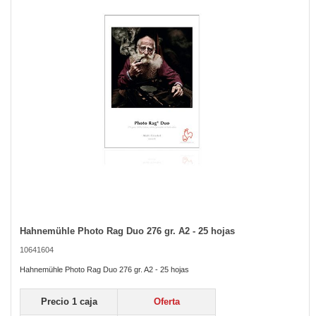
the
images
gallery
Hahnemühle Photo Rag Duo 276 gr. A2 - 25 hojas
Skip
to
10641604
the
beginning
Hahnemühle Photo Rag Duo 276 gr. A2 - 25 hojas
of
the
Precio 1 caja
Oferta
images
gallery