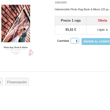
10641693
Hahnemühle Photo Rag Book & Album 220 gr. A
Precio 1 caja
Oferta
81,61 €
cajas a
Cantidad
AÑADIR AL CARRIT
n
Financiación