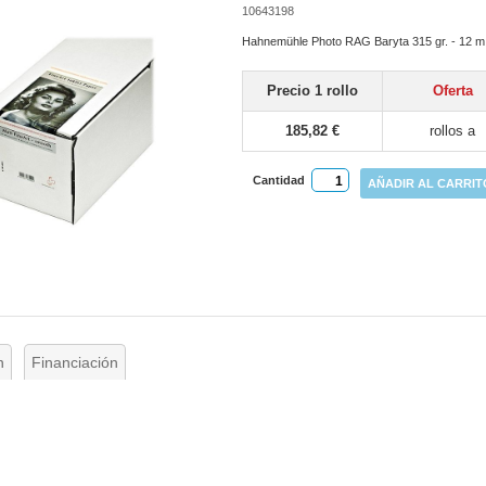
10643198
Hahnemühle Photo RAG Baryta 315 gr. - 12 m
Precio 1 rollo
Oferta
185,82 €
rollos a
Cantidad
AÑADIR AL CARRIT
n
Financiación