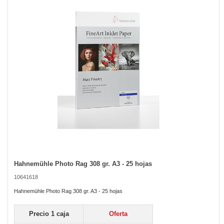
the
images
gallery
Hahnemühle Photo Rag 308 gr. A3 - 25 hojas
Skip
to
10641618
the
beginning
Hahnemühle Photo Rag 308 gr. A3 - 25 hojas
of
the
Precio 1 caja
Oferta
images
gallery