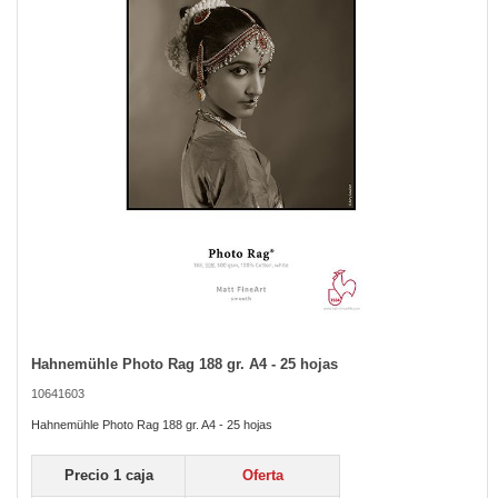
the
images
gallery
Hahnemühle Photo Rag 188 gr. A4 - 25 hojas
Skip
to
10641603
the
beginning
Hahnemühle Photo Rag 188 gr. A4 - 25 hojas
of
the
Precio 1 caja
Oferta
images
gallery