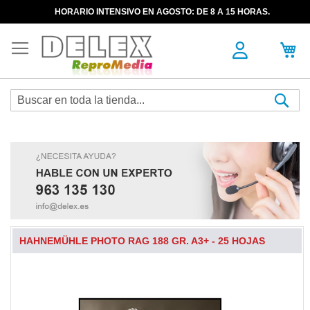
HORARIO INTENSIVO EN AGOSTO: DE 8 A 15 HORAS.
Sea
HAHNEMÜHLE PHOTO RAG 188 GR. A3+ - 25 HOJAS
Skip
to
the
end
of