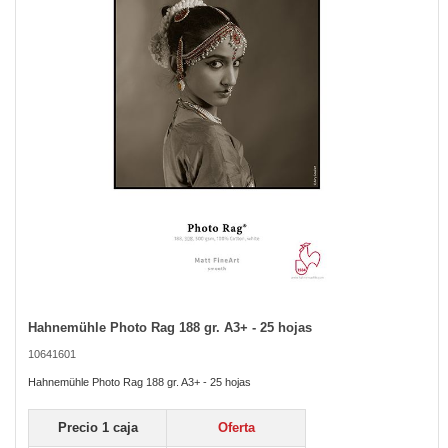
the
images
gallery
Hahnemühle Photo Rag 188 gr. A3+ - 25 hojas
Skip
to
10641601
the
beginning
Hahnemühle Photo Rag 188 gr. A3+ - 25 hojas
of
the
Precio 1 caja
Oferta
images
gallery