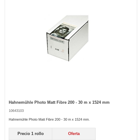
the
images
gallery
Hahnemühle Photo Matt Fibre 200 - 30 m x 1524 mm
Skip
to
10643103
the
beginning
Hahnemühle Photo Matt Fibre 200 - 30 m x 1524 mm.
of
the
Precio 1 rollo
Oferta
images
gallery