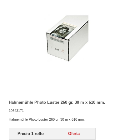
the
images
gallery
Hahnemühle Photo Luster 260 gr. 30 m x 610 mm.
Skip
to
10643171
the
beginning
Hahnemühle Photo Luster 260 gr. 30 m x 610 mm.
of
the
Precio 1 rollo
Oferta
images
gallery