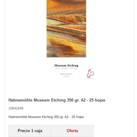
the
images
gallery
Hahnemühle Museum Etching 350 gr. A2 - 25 hojas
Skip
to
10641648
the
beginning
Hahnemühle Museum Etching 350 gr. A2 - 25 hojas
of
the
Precio 1 caja
Oferta
images
gallery