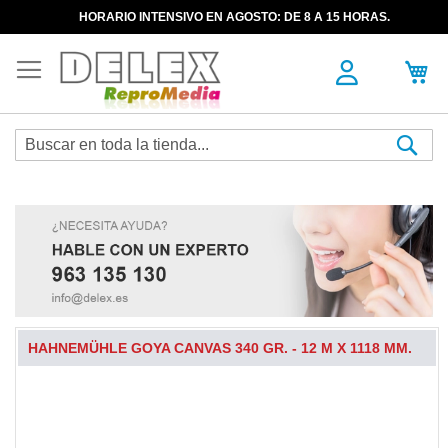
HORARIO INTENSIVO EN AGOSTO: DE 8 A 15 HORAS.
Sea
HAHNEMÜHLE GOYA CANVAS 340 GR. - 12 M X 1118 MM.
Skip
to
the
end
of