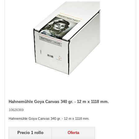
the
images
gallery
Hahnemühle Goya Canvas 340 gr. - 12 m x 1118 mm.
Skip
to
10626369
the
beginning
Hahnemühle Goya Canvas 340 gr. - 12 m x 1118 mm.
of
the
Precio 1 rollo
Oferta
images
gallery