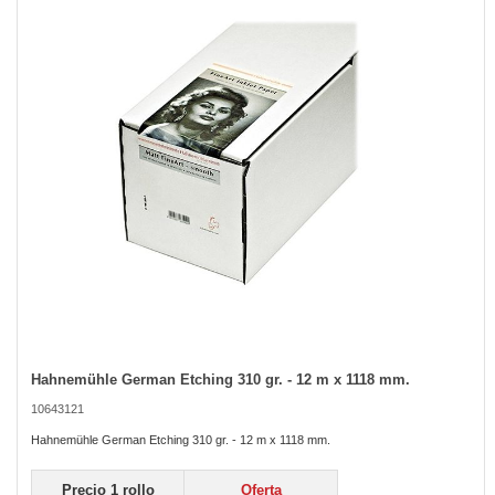
of
the
images
gallery
Hahnemühle German Etching 310 gr. - 12 m x 1118 mm.
Skip
to
10643121
the
beginning
Hahnemühle German Etching 310 gr. - 12 m x 1118 mm.
of
the
Precio 1 rollo
Oferta
images