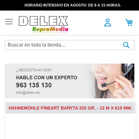
HORARIO INTENSIVO EN AGOSTO: DE 8 A 15 HORAS.
Sea
HAHNEMÜHLE FINEART BARYTA 325 GR. - 12 M X 610 MM.
Skip
to
the
end
of