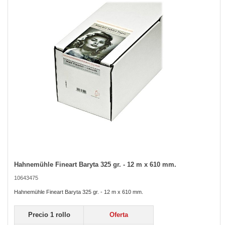
the
images
gallery
Hahnemühle Fineart Baryta 325 gr. - 12 m x 610 mm.
Skip
to
10643475
the
beginning
Hahnemühle Fineart Baryta 325 gr. - 12 m x 610 mm.
of
the
Precio 1 rollo
Oferta
images
gallery