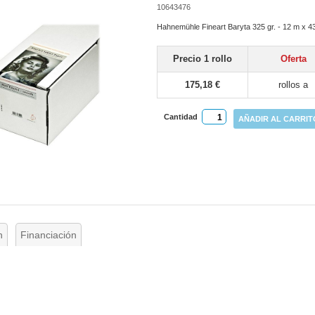
10643476
Hahnemühle Fineart Baryta 325 gr. - 12 m x 
Precio 1 rollo
Oferta
175,18 €
rollos a
Cantidad
AÑADIR AL CARRIT
n
Financiación