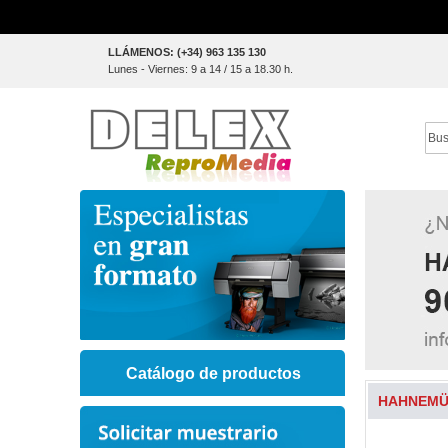
Skip
LLÁMENOS: (+34) 963 135 130
to
Lunes - Viernes: 9 a 14 / 15 a 18.30 h.
Content
Sear
Catálogo de productos
HAHNEMÜH
Skip
to