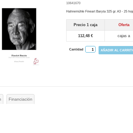
10641670
Hahnemühle Fineart Baryta 325 gr. A3 - 25 ho
Precio 1 caja
Oferta
112,48 €
cajas a
Cantidad
AÑADIR AL CARRIT
n
Financiación