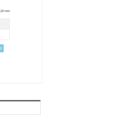
1118 mm.
O