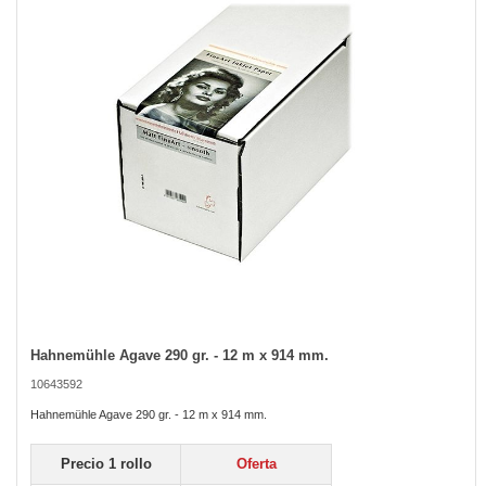
the
images
gallery
Hahnemühle Agave 290 gr. - 12 m x 914 mm.
Skip
to
10643592
the
beginning
Hahnemühle Agave 290 gr. - 12 m x 914 mm.
of
the
Precio 1 rollo
Oferta
images
gallery