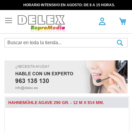
HORARIO INTENSIVO EN AGOSTO: DE 8 A 15 HORAS.
Sea
HAHNEMÜHLE AGAVE 290 GR. - 12 M X 914 MM.
Skip
to
the
end
of