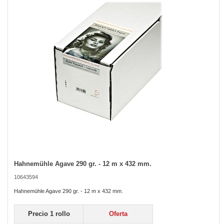
the
images
gallery
Hahnemühle Agave 290 gr. - 12 m x 432 mm.
Skip
to
10643594
the
beginning
Hahnemühle Agave 290 gr. - 12 m x 432 mm.
of
the
Precio 1 rollo
Oferta
images
gallery