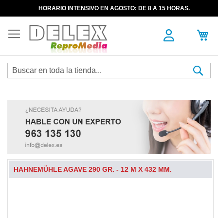
HORARIO INTENSIVO EN AGOSTO: DE 8 A 15 HORAS.
Sea
HAHNEMÜHLE AGAVE 290 GR. - 12 M X 432 MM.
Skip
to
the
end
of